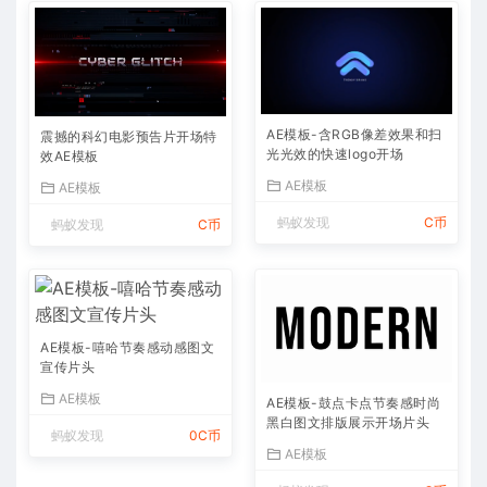
AE模板-含RGB像差效果和扫
震撼的科幻电影预告片开场特
光光效的快速logo开场
效AE模板
AE模板
AE模板
蚂蚁发现
C币
蚂蚁发现
C币
AE模板-嘻哈节奏感动感图文
宣传片头
AE模板
AE模板-鼓点卡点节奏感时尚
黑白图文排版展示开场片头
蚂蚁发现
0C币
AE模板