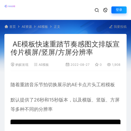
登录
首页
AE资源
AE模板
正文
我要投稿
AE模板快速重踏节奏感图文排版宣
传片横屏/竖屏/方屏分辨率
蚂蚁发现
AE模板
2022-08-27
0
1,908
随着
重踏
音乐
节拍
切换展示的AE
卡点
片头
工程模板
默认提供了26秒和15秒版本，以及横版、
竖版
、
方屏
等多种不同的分辨率
视
频