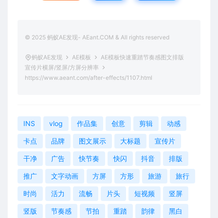
© 2025 蚂蚁AE发现- AEant.COM & All rights reserved
蚂蚁AE发现
AE模板
AE模板快速重踏节奏感图文排版
宣传片横屏/竖屏/方屏分辨率
https://www.aeant.com/after-effects/1107.html
INS
vlog
作品集
创意
剪辑
动感
卡点
品牌
图文展示
大标题
宣传片
干净
广告
快节奏
快闪
抖音
排版
推广
文字动画
方屏
方形
旅游
旅行
时尚
活力
流畅
片头
短视频
竖屏
竖版
节奏感
节拍
重踏
韵律
黑白