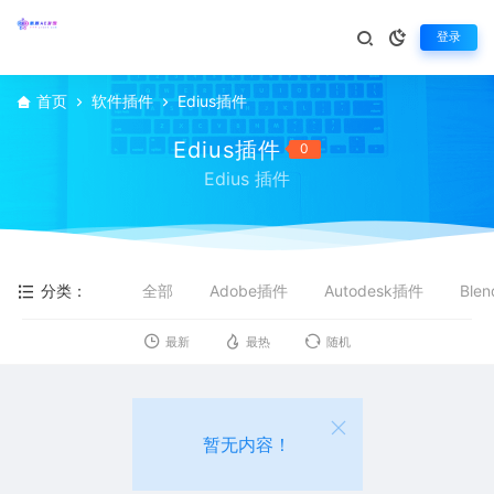
登录
首页
软件插件
Edius插件
Edius插件
0
Edius 插件
分类：
全部
Adobe插件
Autodesk插件
Ble
最新
最热
随机
暂无内容！