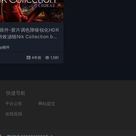
插件-胶片调色降噪锐化HDR
滤镜Nik Collection by
.3 Win
hop插件
4年前
1,581
快捷导航
平台公告
网站提交
在线投稿