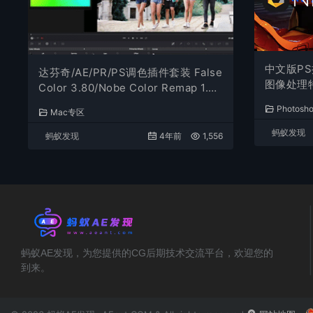
中文版PS
达芬奇/AE/PR/PS调色插件套装 False
图像处理特效
Color 3.80/Nobe Color Remap 1.8
DxO v4.3
3/Nobe Display 1.5.3 Win/Mac
Photos
Mac专区
蚂蚁发现
蚂蚁发现
4年前
1,556
蚂蚁AE发现，为您提供的CG后期技术交流平台，欢迎您的
到来。