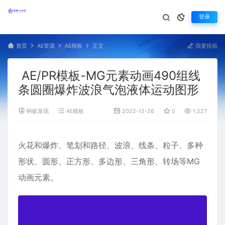
登录
首页
AE资源
AE模板
正文
我要投稿
AE/PR模板-MG元素动画490组线
条圆圈爆炸波浪气泡液体运动图形
蚂蚁发现
AE模板
2022-12-26
0
1,227
火花
和
爆炸
、
笔划
和
路径
、
波浪
、
线条
、
粒子
、
多种
形状
、
圆形
、
正方形
、
多边形
、
三角形
、
转场
等
MG
动画
元素。
视
频