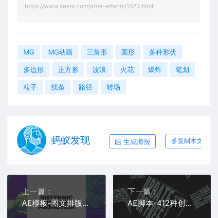
https://www.aeant.com/after-effects/1623.html
MG
MG动画
三角形
圆形
多种形状
多边形
正方形
波浪
火花
爆炸
笔划
粒子
线条
路径
转场
蚂蚁发现
生成海报
复制本文链接
上一篇：
下一篇：
AE模板-图文排版快闪片头重踏节奏感干净
AE脚本-412种创意文字排版设计循环时尚海报封面动画 V15.51 更新版 支持Win/Mac