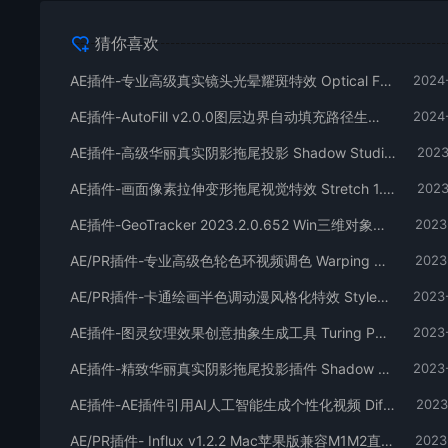
猜你喜欢
AE插件-专业高级真实镜头光晕耀斑特效 Optical Flares v1.3.8 (170) Win
2024
AE插件-AutoFill v2.0.0图层边界自动填充路径生长动画+使用教程
2024
AE插件-高级华丽真实阴影拖尾投影 Shadow Studio 3 v1.0.0 Win中文汉化+使用教程
2023
AE插件-画面像素拉伸变形拖尾视觉特效 Stretch 1.0 Win（中文汉化）
2023
AE插件-GeoTracker 2023.2.0.652 Win三维对象运动跟踪工具 +教程
2023
AE/PR插件-专业高级色轮色环视频调色 Warping Wheels v3.1.0 Win版
2023
AE/PR插件-卡通绘画半色调动漫风格化特效 StyleX V1.0.2.1 Win/Mac（汉化版）
2023
AE插件-图灵纹理效果创意抽象生成工具 Turing Pattern v1.0 Win中文汉化
2023
AE插件-精致华丽真实阴影拖尾投影插件 Shadow Studio 2 v1.3.3 Win版汉化
2023
AE插件-AE插件引用AI人工智能生成个性化视频 Diffusae v1.2.1 Win
2023
AE/PR插件- Influx v1.2.2 Mac苹果版兼容M1M2直接导入编辑MKV/MOV/FLV格式素材视频解码器
2023