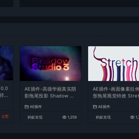
.0.0
AE插件-高级华丽真实阴
AE插件-画面像素拉
径
影拖尾投影 Shadow St
形拖尾视觉特效 Stret
udio 3 v1.0.0 Win中文
h 1.0 Win（中文汉
AE插件
AE插件
汉化+使用教程
C币
蚂蚁发现
1,259
蚂蚁发现
1,