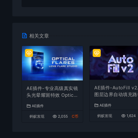
相关文章
AE插件-AutoFill v2
AE插件-专业高级真实镜
图层边界自动填充路
头光晕耀斑特效 Optical
生长动画+使用教程
Flares v1.3.8 (170) Wi
AE插件
AE插件
n
蚂蚁发现
1,624
蚂蚁发现
2,055
C币