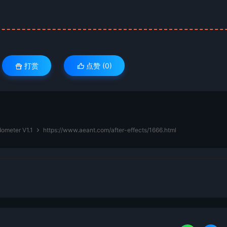
打赏
点赞 (
0
)
ter V1.1
https://www.aeant.com/after-effects/1666.html