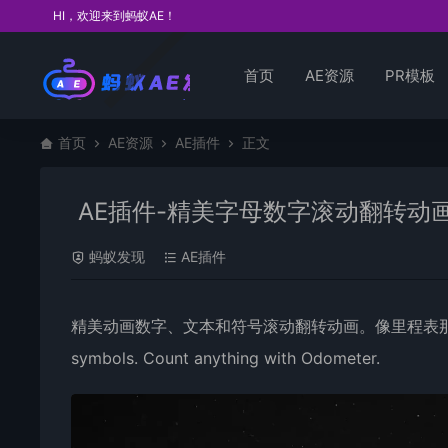
HI，欢迎来到蚂蚁AE！
首页
AE资源
PR模板
首页
AE资源
AE插件
正文
AE插件-精美字母数字滚动翻转动画 Odo
蚂蚁发现
AE插件
精美动画
数字
、文本和符号滚动翻转动画。像里程表那样计算任何东西
symbols. Count anything with Odometer.
视
频