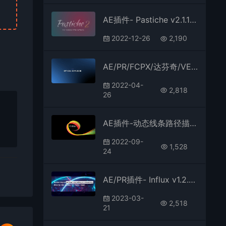
AE插件- Pastiche v2.1.13中文汉化 众多图片文字汇聚成自定义图形 支持Mac/Win
2022-12-26
2,190
AE/PR/FCPX/达芬奇/VEGAS红巨人降噪磨皮美颜调色插件套装Magic Bullet Suite v16.0.0 Win/Mac
2022-04-
2,818
26
AE插件-动态线条路径描边绘制生长动画 Volna V2.1.3 Win中文汉化
2022-09-
1,528
24
AE/PR插件- Influx v1.2.2 Mac苹果版兼容M1M2直接导入编辑MKV/MOV/FLV格式素材视频解码器
2023-03-
2,518
21