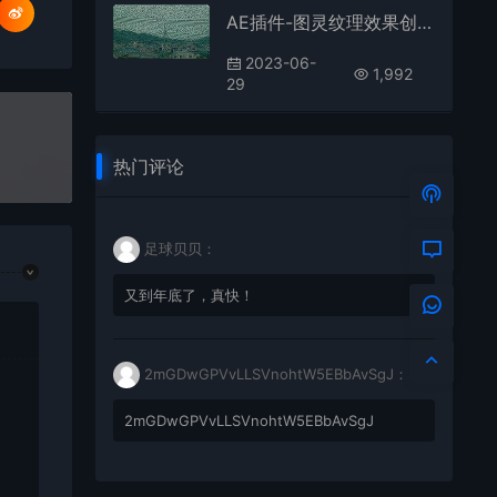
AE插件-图灵纹理效果创意抽象生成工具 Turing Pattern v1.0 Win中文汉化
2023-06-
1,992
29
热门评论
足球贝贝：
又到年底了，真快！
2mGDwGPVvLLSVnohtW5EBbAvSgJ：
2mGDwGPVvLLSVnohtW5EBbAvSgJ