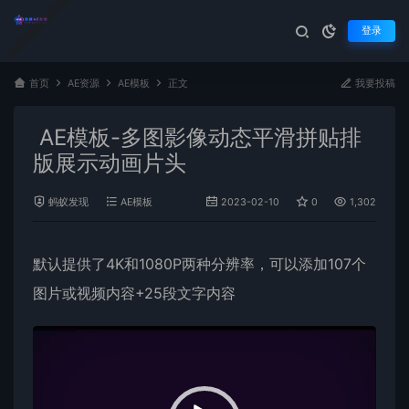
登录
首页
AE资源
AE模板
正文
我要投稿
AE模板-多图影像动态平滑拼贴排
版展示动画片头
蚂蚁发现
AE模板
2023-02-10
0
1,302
默认提供了4K和
1080P
两种分辨率，可以添加107个
图片或视频内容+25段文字内容
视
频
播
放