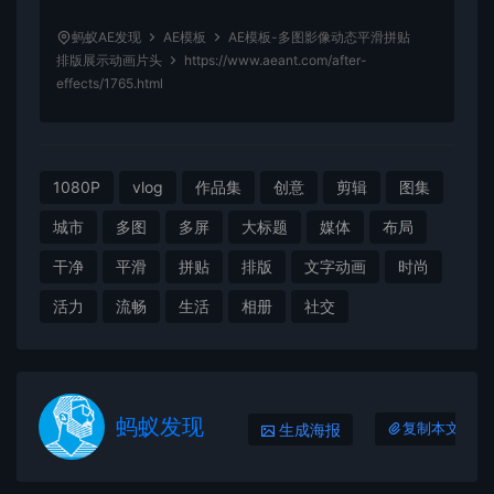
蚂蚁AE发现
AE模板
AE模板-多图影像动态平滑拼贴
排版展示动画片头
https://www.aeant.com/after-
effects/1765.html
1080P
vlog
作品集
创意
剪辑
图集
城市
多图
多屏
大标题
媒体
布局
干净
平滑
拼贴
排版
文字动画
时尚
活力
流畅
生活
相册
社交
蚂蚁发现
生成海报
复制本文链接