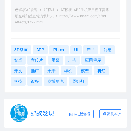
蚂蚁AE发现
AE模板
AE模板-APP手机应用程序赛博
朋克科幻感宣传演示片头
https://www.aeant.com/after-
effects/1792.html
3D动画
APP
iPhone
UI
产品
动感
安卓
宣传片
屏幕
广告
应用程序
开发
推广
未来
样机
模型
科幻
科技
设备
赛博朋克
霓虹灯
蚂蚁发现
生成海报
复制本文链接