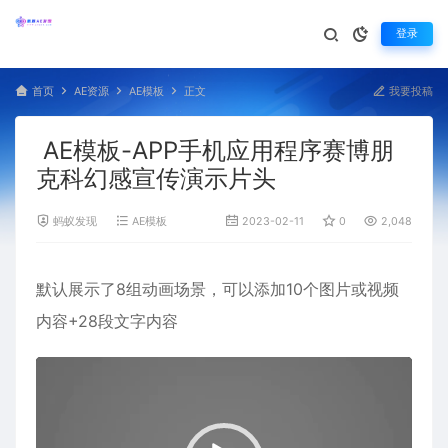
登录
首页
AE资源
AE模板
正文
我要投稿
AE模板-APP手机应用程序赛博朋
克科幻感宣传演示片头
蚂蚁发现
AE模板
2023-02-11
0
2,048
默认展示了8组动画场景，可以添加10个图片或视频
内容+28段文字内容
视
频
播
放