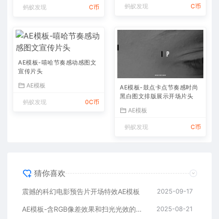
蚂蚁发现
C币
蚂蚁发现
C币
AE模板-嘻哈节奏感动感图文
宣传片头
AE模板
AE模板-鼓点卡点节奏感时尚
黑白图文排版展示开场片头
蚂蚁发现
0C币
AE模板
蚂蚁发现
C币
猜你喜欢
震撼的科幻电影预告片开场特效AE模板
2025-09-17
AE模板-含RGB像差效果和扫光光效的快速logo开场
2025-08-21