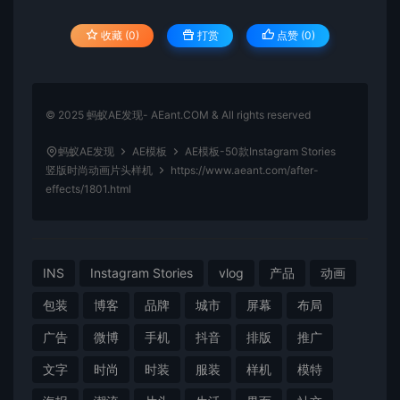
收藏 (0)
打赏
点赞 (
0
)
© 2025 蚂蚁AE发现- AEant.COM & All rights reserved
蚂蚁AE发现
AE模板
AE模板-50款Instagram Stories
竖版时尚动画片头样机
https://www.aeant.com/after-
effects/1801.html
INS
Instagram Stories
vlog
产品
动画
包装
博客
品牌
城市
屏幕
布局
广告
微博
手机
抖音
排版
推广
文字
时尚
时装
服装
样机
模特