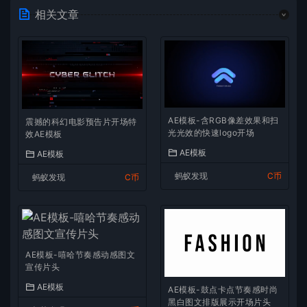
相关文章
AE模板-含RGB像差效果和扫
震撼的科幻电影预告片开场特
光光效的快速logo开场
效AE模板
AE模板
AE模板
蚂蚁发现
C币
蚂蚁发现
C币
AE模板-嘻哈节奏感动感图文
宣传片头
AE模板
AE模板-鼓点卡点节奏感时尚
黑白图文排版展示开场片头