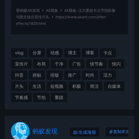
蚂蚁AE发现
AE模板
AE模板-活力重踏卡点节拍影像
与图文组合宣传片头
https://www.aeant.com/after-
effects/1829.html
vlog
分屏
动感
博主
博客
卡点
宣传片
布局
干净
广告
快节奏
快闪
抖音
拼贴
排版
推广
时尚
活力
片头
生活
短视频
积极
简洁
自媒体
节奏感
节拍
重踏
蚂蚁发现
生成海报
复制本文链接