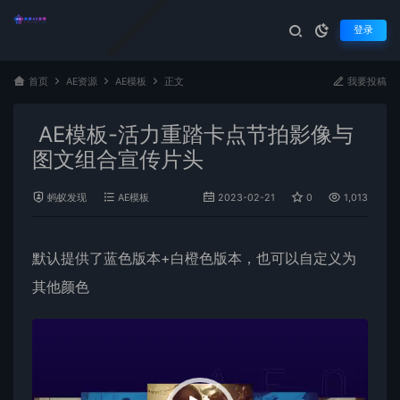
登录
首页
AE资源
AE模板
正文
我要投稿
AE模板-活力重踏卡点节拍影像与
图文组合宣传片头
蚂蚁发现
AE模板
2023-02-21
0
1,013
默认提供了蓝色版本+白橙色版本，也可以自定义为
其他颜色
视
频
播
放