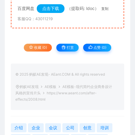
百度网盘
点击下载
（提取码: ldoc）
复制
客服QQ：43011219
收藏 (0)
打赏
点赞 (
0
)
© 2025 蚂蚁AE发现- AEant.COM & All rights reserved
蚂蚁AE发现
AE模板
AE模板-现代简约企业商务设计
风格的宣传片头
https://www.aeant.com/after-
effects/2008.html
介绍
企业
会议
公司
创意
培训