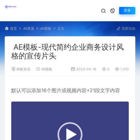
登录
首页
AE资源
AE模板
正文
我要投稿
AE模板-现代简约企业商务设计风
格的宣传片头
蚂蚁发现
AE模板
2023-04-18
0
1,410
默认可以添加16个图片或视频内容+21段文字内容
视
频
播
放
器