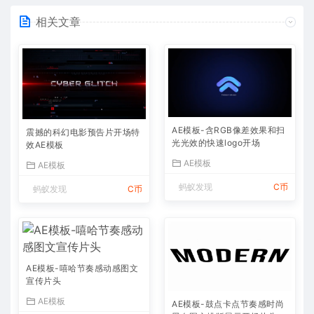
相关文章
AE模板-含RGB像差效果和扫
震撼的科幻电影预告片开场特
光光效的快速logo开场
效AE模板
AE模板
AE模板
蚂蚁发现
C币
蚂蚁发现
C币
AE模板-嘻哈节奏感动感图文
宣传片头
AE模板
AE模板-鼓点卡点节奏感时尚