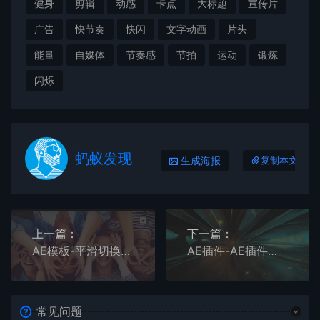
健身
剪辑
动感
卡点
大标题
宣传片
广告
快节奏
快闪
文字动画
片头
能量
自媒体
节奏感
节拍
运动
锻炼
闪烁
蚂蚁发现
生成海报
复制本文链接
上一篇：
下一篇：
AE模板-平滑切换拼贴多屏时尚影像剪辑宣传片头
AE插件-AE插件引用AI人工智能生成个性化视频 Diffusae v1.2.1 Win
常见问题