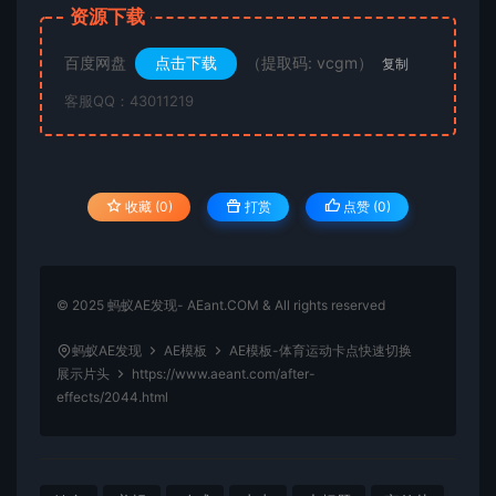
资源下载
百度网盘
点击下载
（提取码: vcgm）
复制
客服QQ：43011219
收藏 (0)
打赏
点赞 (
0
)
© 2025 蚂蚁AE发现- AEant.COM & All rights reserved
蚂蚁AE发现
AE模板
AE模板-体育运动卡点快速切换
展示片头
https://www.aeant.com/after-
effects/2044.html