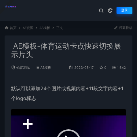
登录
首页
AE资源
AE模板
正文
我要投稿
AE模板-体育运动卡点快速切换展
示片头
蚂蚁发现
AE模板
2023-05-17
0
1,642
默认可以添加24个图片或视频内容+11段文字内容+1
个logo标志
视
频
播
放