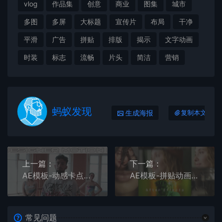
vlog
作品集
创意
商业
图集
城市
多图
多屏
大标题
宣传片
布局
干净
平滑
广告
拼贴
排版
揭示
文字动画
时装
标志
流畅
片头
简洁
营销
蚂蚁发现
生成海报
复制本文链接
上一篇：
下一篇：
AE模板-动感卡点节拍剪辑图文排版展示宣传片头
AE模板-拼贴动画展示和切换时尚影像开场片头
常见问题