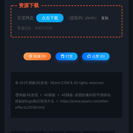
资源下载
百度网盘
点击下载
（提取码: ykrm）
复制
客服QQ：43011219
收藏 (0)
打赏
点赞 (
0
)
© 2025 蚂蚁AE发现- AEant.COM & All rights reserved
蚂蚁AE发现
AE模板
AE模板-多图影像内容平滑移动
拼贴的logo揭示宣传片头
https://www.aeant.com/after-
effects/2058.html