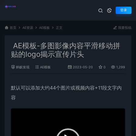
登录
首页
AE资源
AE模板
正文
我要投稿
AE模板-多图影像内容平滑移动拼
贴的logo揭示宣传片头
蚂蚁发现
AE模板
2023-05-20
0
1,299
默认可以添加大约44个图片或视频内容+11段文字内
容
视
频
播
放