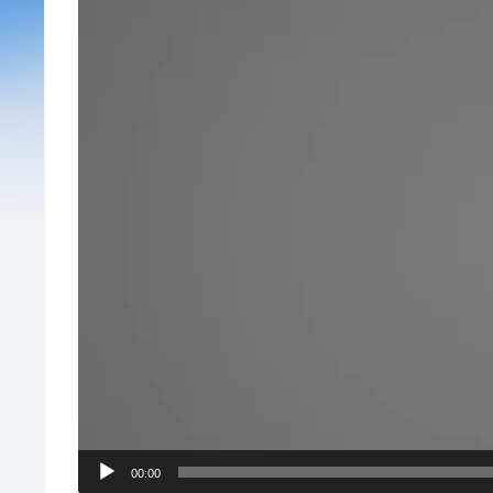
频
播
放
器
00:00