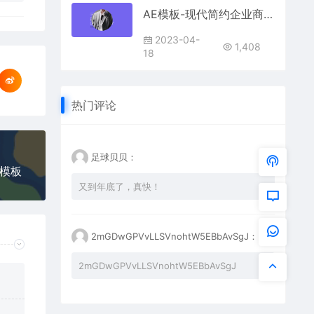
AE模板-现代简约企业商务设计风格的宣传片头
2023-04-
1,408
18
热门评论
足球贝贝：
E模板
又到年底了，真快！
2mGDwGPVvLLSVnohtW5EBbAvSgJ：
2mGDwGPVvLLSVnohtW5EBbAvSgJ