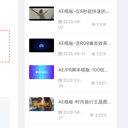
AE模板-仅8秒超快速的卡点图文快闪宣传片头
2023-09-
1,109
02
AE模板-含RGB像差效果和扫光光效的快速logo开场
2025-08-21
1,219
AE/PR脚本模板-100组带LOGO图标彩色渐变图形动画转场过渡 Logo Transitions Pack
2022-03-
1,557
30
AE模板-时尚旅行主题图文排版假期宣传片头
2023-04-
3,053
27