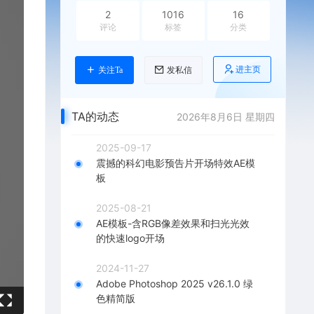
2
1016
16
评论
标签
分类
进主页
关注Ta
发私信
TA的动态
2026年8月6日 星期四
2025-09-17
震撼的科幻电影预告片开场特效AE模
板
2025-08-21
AE模板-含RGB像差效果和扫光光效
的快速logo开场
2024-11-27
Adobe Photoshop 2025 v26.1.0 绿
色精简版