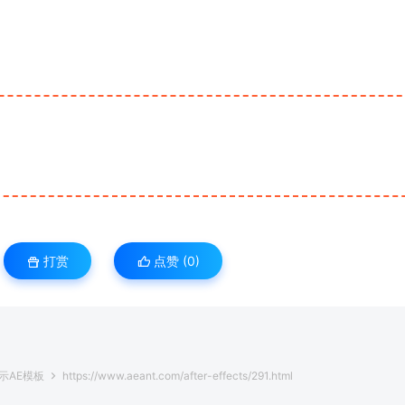
打赏
点赞 (
0
)
示AE模板
https://www.aeant.com/after-effects/291.html