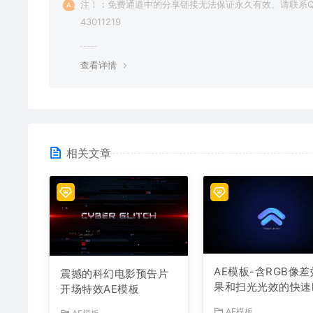
注！：免费通道中的分享链接无法保证永久有效。请联系Q
43011219
查看详情
相关文章
AE模板-含RGB像差
震撼的科幻电影预告片
果和扫光光效的快速l
开场特效AE模板
o开场
AE模板