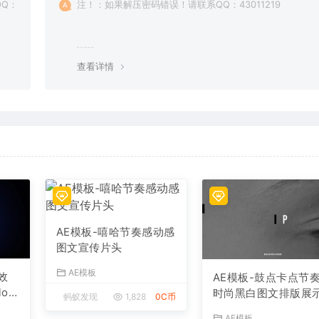
Q：
注！：如果解压密码错误！请联系QQ：43011219
查看详情
AE模板-嘻哈节奏感动感
图文宣传片头
AE模板
效
AE模板-鼓点卡点节
og
时尚黑白图文排版展
蚂蚁发现
1,828
0C币
开场片头
AE模板