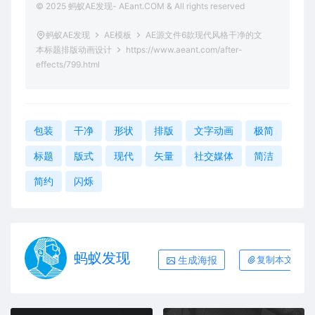
© 2025 蚂蚁AE发现- AEant.COM & All rights reserved
蚂蚁AE发现
AE模板
AE源文件6款现代风格干净的文
本标题排版动画设计
https://www.aeant.com/after-
effects/799.html
包装
干净
形状
排版
文字动画
极简
标题
版式
现代
矢量
社交媒体
简洁
简约
闪烁
蚂蚁发现
生成海报
复制本文链接