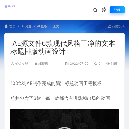
登录
首页
AE资源
AE模板
正文
我要投稿
AE源文件6款现代风格干净的文本
标题排版动画设计
蚂蚁发现
AE模板
2022-07-29
0
1,851
100%纯AE制作完成的
简洁
标题
动画工程模板
总共包含了6款，每一款都含有进场和出场的动画
视
频
播