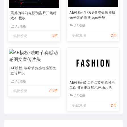
AE模板-含RGB像差效果和扫
震撼的科幻电影预告片开场特
光光效的快速logo开场
效AE模板
AE模板
AE模板
蚂蚁发现
C币
蚂蚁发现
C币
AE模板-嘻哈节奏感动感图文
宣传片头
AE模板
AE模板-鼓点卡点节奏感时尚
黑白图文排版展示开场片头
蚂蚁发现
0C币
AE模板
蚂蚁发现
C币