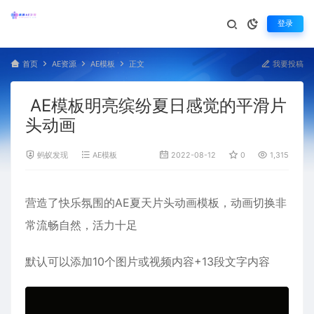
登录
首页
AE资源
AE模板
正文
我要投稿
AE模板明亮缤纷夏日感觉的平滑片
头动画
蚂蚁发现
AE模板
2022-08-12
0
1,315
营造了
快乐
氛围的AE
夏天
片头
动画
模板，动画切换非
常
流畅
自然，
活力
十足
默认可以添加10个图片或视频内容+13段
文字
内容
视
频