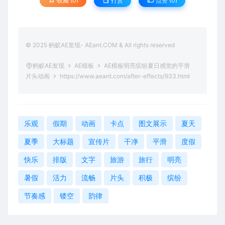
收藏 (0)
打赏
点赞 (
0
)
© 2025 蚂蚁AE发现- AEant.COM & All rights reserved
蚂蚁AE发现
AE模板
AE模板明亮缤纷夏日感觉的平滑
片头动画
https://www.aeant.com/after-effects/933.html
乐观
假期
动画
卡点
图文展示
夏天
夏季
大标题
宣传片
干净
平滑
度假
快乐
排版
文字
旅游
旅行
明亮
暑假
活力
流畅
片头
积极
缤纷
节奏感
镂空
韵律