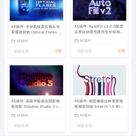
AE插件-AutoFill v2.0.0图层
AE插件-专业高级真实镜头光
边界自动填充路径生长动画
晕耀斑特效 Optical Flares v
+使用教程
1.3.8 (170) Win
AE插件
AE插件
蚂蚁发现
C币
蚂蚁发现
C币
AE插件-高级华丽真实阴影拖
AE插件-画面像素拉伸变形拖
尾投影 Shadow Studio 3 v1.
尾视觉特效 Stretch 1.0 Win
0.0 Win中文汉化+使用教程
（中文汉化）
AE插件
AE插件
蚂蚁发现
蚂蚁发现