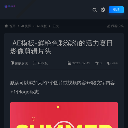
登录
首页
AE资源
AE模板
正文
我要投稿
AE模板-鲜艳色彩缤纷的活力夏日
影像剪辑片头
蚂蚁发现
AE模板
2023-07-11
0
944
默认可以添加大约7个图片或视频内容+6段文字内容
+1个logo标志
视
频
播
放