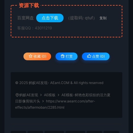
资源下载
百度网盘
点击下载
（提取码: qtuf）
复制
客服QQ：43011219
收藏 (0)
打赏
点赞 (
0
)
© 2025 蚂蚁AE发现- AEant.COM & All rights reserved
蚂蚁AE发现
AE模板
AE模板-鲜艳色彩缤纷的活力夏
日影像剪辑片头
https://www.aeant.com/after-
effects/aftermoban/2285.html