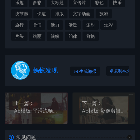
乐趣
多彩
大标题
宣传片
彩色
快乐
快节奏
快速
排版
文字动画
旅游
旅行
暑假
活力
活泼
派对
炫彩
片头
绚丽
缤纷
韵律
鲜艳
蚂蚁发现
生成海报
复制本文链接
上一篇：
下一篇：
AE模板-平滑流畅充满时尚活力的干净简短开场片头
AE模板-影像剪辑排版怀旧风城市宣传片
常见问题