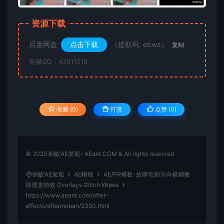
资源下载
百度网盘
点击下载
（提取码: ebwz）
复制
客服QQ：43011219
收藏 (0)
打赏
点赞 (
0
)
© 2025 蚂蚁AE发现- AEant.COM & All rights reserved
蚂蚁AE发现
AE模板
AE/PR模板-故障毛刺方向模糊擦
除视觉特效 Overlays Glitch Wipes
https://www.aeant.com/after-
effects/aftermoban/2350.html