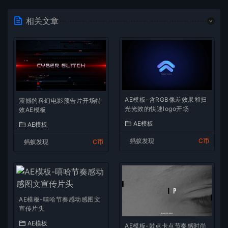
相关文章
AE模板-含RGB像差效果和扫
震撼的科幻电影预告片开场特
光光效的快速logo开场
效AE模板
AE模板
AE模板
蚂蚁发现
C币
蚂蚁发现
C币
AE模板-嘻哈节奏感动感图文
宣传片头
AE模板
AE模板-鼓点卡点节奏感时尚