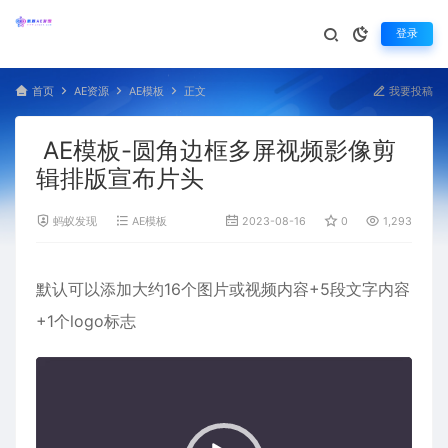
登录
首页
AE资源
AE模板
正文
我要投稿
AE模板-圆角边框多屏视频影像剪
辑排版宣布片头
蚂蚁发现
AE模板
2023-08-16
0
1,293
默认可以添加大约16个图片或视频内容+5段文字内容
+1个logo标志
视
频
播
放