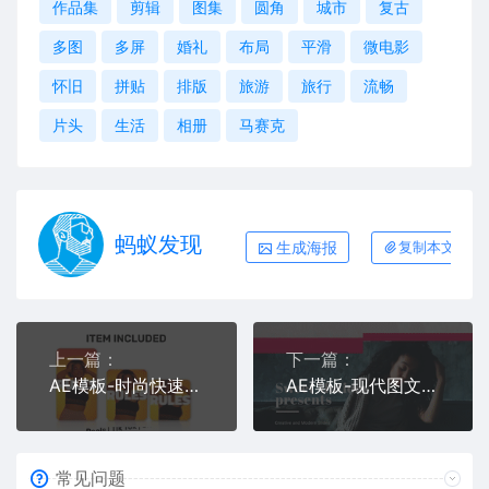
作品集
剪辑
图集
圆角
城市
复古
多图
多屏
婚礼
布局
平滑
微电影
怀旧
拼贴
排版
旅游
旅行
流畅
片头
生活
相册
马赛克
蚂蚁发现
生成海报
复制本文链接
上一篇：
下一篇：
AE模板-时尚快速卡点节拍大标题图文排版宣传开场
AE模板-现代图文幻灯片创意简洁干净的展示片头
常见问题