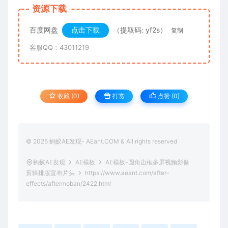
资源下载
百度网盘
点击下载
（提取码: yf2s）
复制
客服QQ：43011219
收藏 (0)
打赏
点赞 (
0
)
© 2025 蚂蚁AE发现- AEant.COM & All rights reserved
蚂蚁AE发现
AE模板
AE模板-圆角边框多屏视频影像
剪辑排版宣布片头
https://www.aeant.com/after-
effects/aftermoban/2422.html