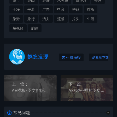
干净
平滑
广告
抖音
拼贴
排版
旅游
旅行
活力
流畅
片头
生活
短视频
韵律
蚂蚁发现
生成海报
复制本文链接
上一篇：
下一篇：
AE模板-图文排版活力开场的宣传片头
AE模板-照片图集充满温柔情感的记忆相册动画展示
常见问题