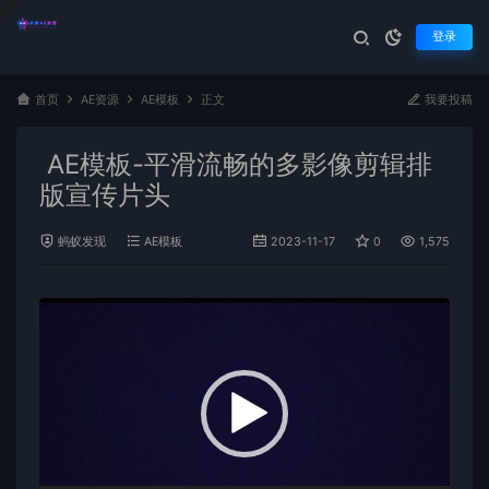
登录
首页
AE资源
AE模板
正文
我要投稿
AE模板-平滑流畅的多影像剪辑排
版宣传片头
蚂蚁发现
AE模板
2023-11-17
0
1,575
视
频
播
放
器