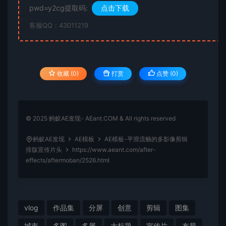
pwd=y2cg提取码:
点击下载
客服QQ：43011219
收藏 (0)
打赏
点赞 (
0
)
© 2025 蚂蚁AE发现- AEant.COM & All rights reserved
蚂蚁AE发现
AE模板
AE模板-平滑流畅的多影像剪辑
排版宣传片头
https://www.aeant.com/after-
effects/aftermoban/2526.html
vlog
作品集
分屏
创意
剪辑
图集
城市
多图
多屏
大标题
宣传片
布局