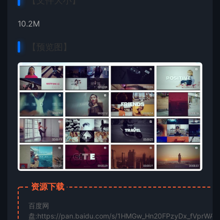
【文件大小】
10.2M
【预览图】
资源下载
百度网
盘:https://pan.baidu.com/s/1HMGw_Hn20FPzyDx_fVprWA?