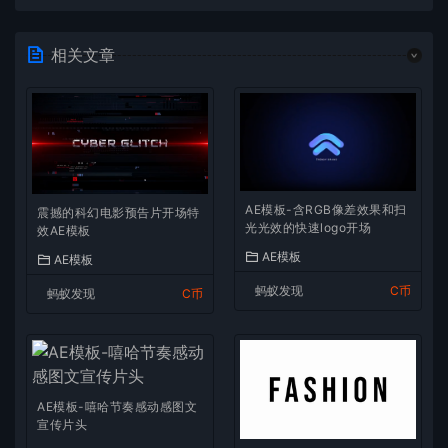
相关文章
AE模板-含RGB像差效果和扫
震撼的科幻电影预告片开场特
光光效的快速logo开场
效AE模板
AE模板
AE模板
蚂蚁发现
C币
蚂蚁发现
C币
AE模板-嘻哈节奏感动感图文
宣传片头