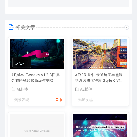
相关文章
AE脚本-Tweaks v1.2.3图层
AE/PR插件-卡通绘画半色调
分布路径形状高级控制器
动漫风格化特效 StyleX V1.0.
2.1 Win/Mac（汉化版）
AE脚本
AE插件
蚂蚁发现
C币
蚂蚁发现