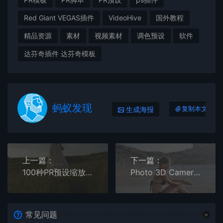
Red Giant VEGAS插件
VideoHive
国外教程
精品资源
素材
视频素材
调色预设
软件
达芬奇插件 达芬奇模板
蚂蚁发现
生成海报
复制本文链接
上一篇：
下一篇：
100种PR预设缩放旋转移动摇晃变形分割转场预设 Transitions Pro
Photo 3D Camera Animator-平面图片转三维摄像机视差微动特效-AE/PR模板
常见问题