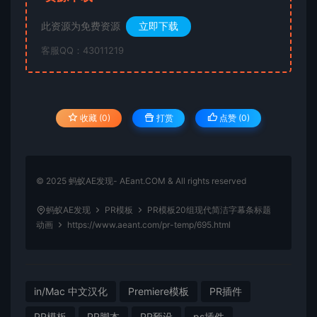
此资源为免费资源
立即下载
客服QQ：43011219
收藏 (0)
打赏
点赞 (
0
)
© 2025 蚂蚁AE发现- AEant.COM & All rights reserved
蚂蚁AE发现
PR模板
PR模板20组现代简洁字幕条标题
动画
https://www.aeant.com/pr-temp/695.html
in/Mac 中文汉化
Premiere模板
PR插件
PR模板
PR脚本
PR预设
ps插件