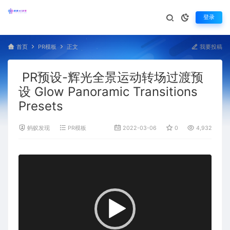
登录
首页
PR模板
正文
我要投稿
PR预设-辉光全景运动转场过渡预
设 Glow Panoramic Transitions
Presets
蚂蚁发现
PR模板
2022-03-06
0
4,932
视
频
播
放
器