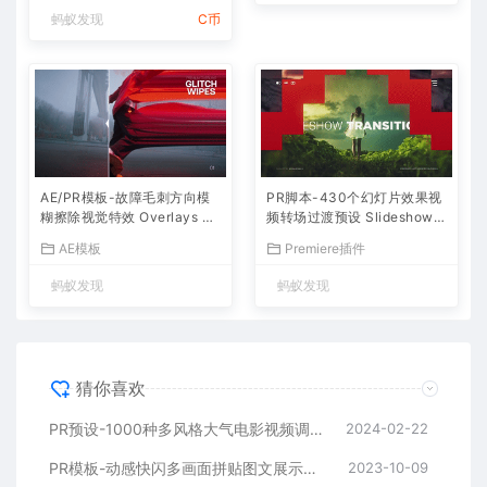
蚂蚁发现
C币
AE/PR模板-故障毛刺方向模
PR脚本-430个幻灯片效果视
糊擦除视觉特效 Overlays Gli
频转场过渡预设 Slideshow T
tch Wipes
ransitions
AE模板
Premiere插件
蚂蚁发现
蚂蚁发现
猜你喜欢
PR预设-1000种多风格大气电影视频调色 Cinematic Color Presets
2024-02-22
PR模板-动感快闪多画面拼贴图文展示片头 GradientBlend Stomp Promo
2023-10-09