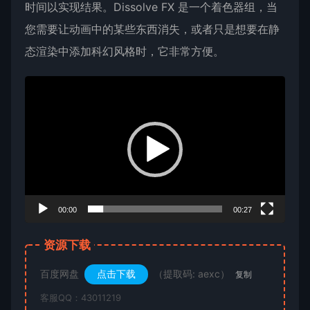
时间以实现结果。Dissolve FX 是一个着色器组，当
您需要让动画中的某些东西消失，或者只是想要在静
态渲染中添加科幻风格时，它非常方便。
视
频
播
放
器
00:00
00:27
资源下载
百度网盘
点击下载
（提取码: aexc）
复制
客服QQ：43011219