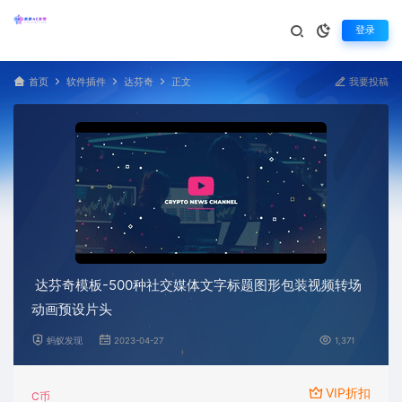
登录
首页
软件插件
达芬奇
正文
我要投稿
达芬奇模板-500种社交媒体文字标题图形包装视频转场
动画预设片头
蚂蚁发现
2023-04-27
1,371
VIP折扣
C币