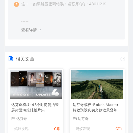
注！：如果解压密码错误！请联系QQ：43011219
查看详情
相关文章
达芬奇模板-48个时尚简洁竖
达芬奇模板-Bokeh Master
屏封面海报排版片头
特效预设真实光效散景叠加
达芬奇
达芬奇
蚂蚁发现
C币
蚂蚁发现
C币