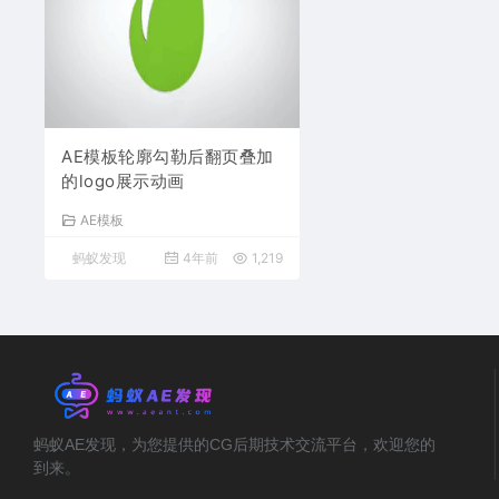
AE模板轮廓勾勒后翻页叠加
的logo展示动画
AE模板
蚂蚁发现
4年前
1,219
蚂蚁AE发现，为您提供的CG后期技术交流平台，欢迎您的
到来。