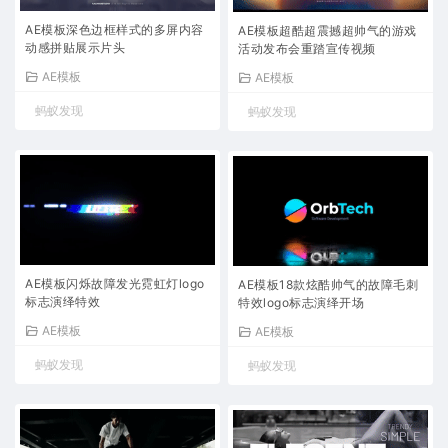
AE模板深色边框样式的多屏内容
AE模板超酷超震撼超帅气的游戏
动感拼贴展示片头
活动发布会重踏宣传视频
AE模板
AE模板
蚂蚁发现
蚂蚁发现
AE模板闪烁故障发光霓虹灯logo
AE模板18款炫酷帅气的故障毛刺
标志演绎特效
特效logo标志演绎开场
AE模板
AE模板
蚂蚁发现
蚂蚁发现