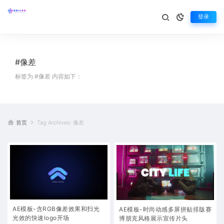
登录
#像差
标签为 #像差 内容如下：
首页
Tag Archives: 像差
AE模板-含RGB像差效果和扫光
AE模板-时尚动感多屏拼贴排版赛
光效的快速logo开场
博朋克风格展示宣传片头