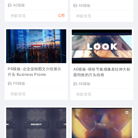
AE模板
AE模板
蚂蚁发现
C币
蚂蚁发现
PR模板-企业促销图文介绍展示
AE模板-嘻哈节奏感像差拉伸大标
片头 Business Promo
题特效的片头动画
PR模板
AE模板
蚂蚁发现
蚂蚁发现