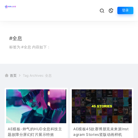
登录
#全息
标签为 #全息 内容如下：
首页
Tag Archives: 全息
AE模板-帅气的HUD全息科技主
AE模板45款赛博朋克未来派Inst
题故障分屏幻灯片展示特效
agram Stories竖版动画样机