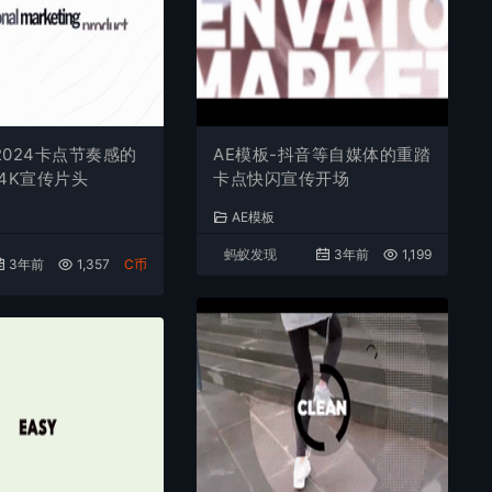
2024卡点节奏感的
AE模板-抖音等自媒体的重踏
4K宣传片头
卡点快闪宣传开场
AE模板
蚂蚁发现
3年前
1,199
3年前
1,357
C币