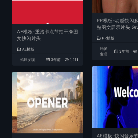
PR模板-动感快闪
贴图文展示片头 Grad
AE模板-重踏卡点节拍干净图
end Stomp Prom
文快闪片头
PR模板
蚂蚁
AE模板
3年前
发现
蚂蚁发现
3年前
1,211
AE模板-快闪音乐