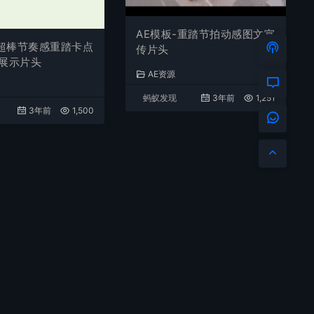
AE模板-重踏节拍动感图文宣
-超棒节奏感重踏卡点
传片头
展示片头
AE资源
蚂蚁发现
3年前
1,251
3年前
1,500