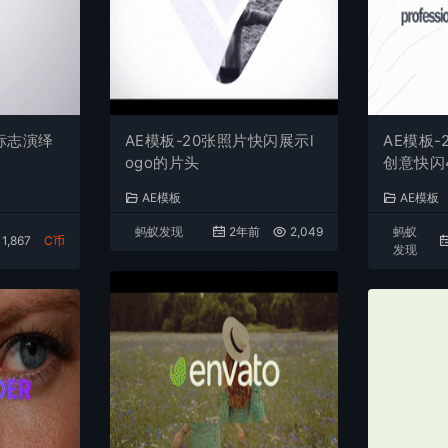
o标志演绎
AE模板-20张照片快闪展示l
AE模板-
ogo的片头
创意快闪
AE模板
AE模板
蚂蚁发现
2年前
2,049
蚂蚁
1,867
C币
发现