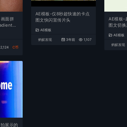
AE模板-仅8秒超快速的卡点
多画面拼
AE模板
图文快闪宣传片头
ientBl
图文切换
AE模板
o
AE模板
蚂蚁发现
3年前
1,107
蚂蚁发现
2,124
C币
节拍展示的