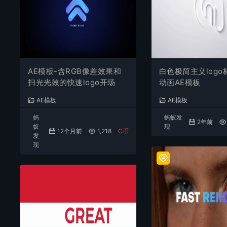
AE模板-含RGB像差效果和
白色极简主义log
扫光光效的快速logo开场
动画AE模板
AE模板
AE模板
蚂
蚂蚁发
2年前
蚁
现
12个月前
1,218
C币
发
现