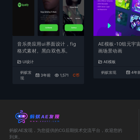
音乐类应用ui界面设计，fig
AE模板-10组元宇
格式素材。黑白双色系。
画场景动画
UI设计
AE模板
蚂蚁发
蚂蚁发现
4年
3年前
1,571
C币
现
蚂蚁AE发现，为您提供的CG后期技术交流平台，欢迎您的
到来。