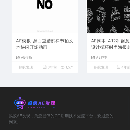
AE模板-黑白重踏韵律节拍文
AE脚本-412种创
本快闪开场动画
设计循环时尚海报
V15.51 更新版 支持Win/Ma
AE模板
AE脚本
c
蚂蚁发现
3年前
1,571
蚂蚁发现
4年
蚂蚁AE发现，为您提供的CG后期技术交流平台，欢迎您的
到来。