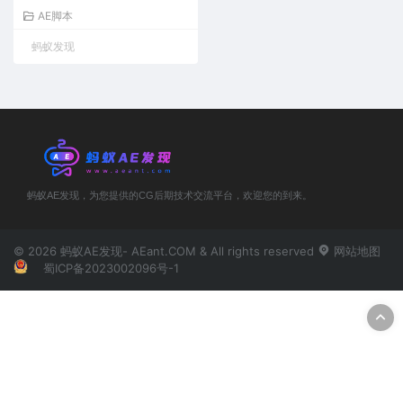
聚遮罩燃烧火焰线条视觉特效
AE脚本
蚂蚁发现
蚂蚁AE发现，为您提供的CG后期技术交流平台，欢迎您的到来。
© 2026 蚂蚁AE发现- AEant.COM & All rights reserved
网站地图
蜀ICP备2023002096号-1