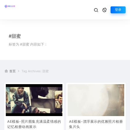
登录
#甜蜜
标签为 #甜蜜 内容如下：
首页
Tag Archives: 甜蜜
AE模板-照片图集充满温柔情感的
AE模板-漂浮展示的优雅照片相册
记忆相册动画展示
集片头