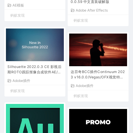
0.0.59 中文直装破解版
AE模板
Adobe After Effects
蚂蚁发现
蚂蚁发现
Silhouette 2022.0.3 CE 影视后
达芬奇BCC插件Continuum 202
期ROTO跟踪抠像合成软件AE/P
3 v16.0.0/Vegas/OFX视觉特效
R/达芬奇/VEGAS/OFX插件-Win
Adobe插件
和转场 Ae/Pr/Nuke/(Win版）
版
Adobe插件
蚂蚁发现
蚂蚁发现