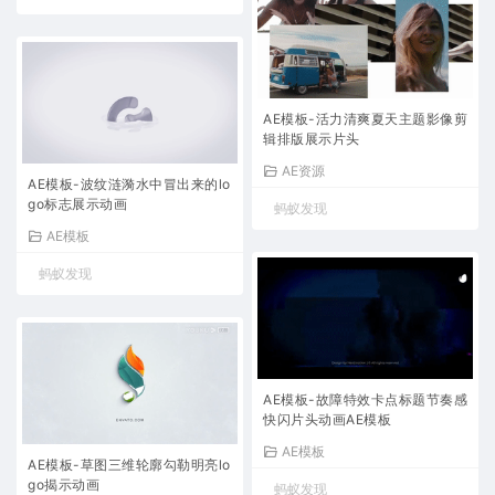
AE模板-活力清爽夏天主题影像剪
辑排版展示片头
AE资源
AE模板-波纹涟漪水中冒出来的lo
go标志展示动画
蚂蚁发现
AE模板
蚂蚁发现
AE模板-故障特效卡点标题节奏感
快闪片头动画AE模板
AE模板
AE模板-草图三维轮廓勾勒明亮lo
go揭示动画
蚂蚁发现