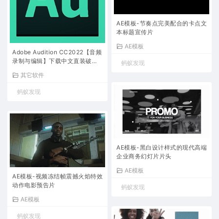
AE模板-节奏点完美配合的卡点文
本标题宣传片
AE模板
Adobe Audition CC2022【音频
录制与编辑】下载中文直装破解
蚂蚁发现
版
其它软件
蚂蚁发现
AE模板-黑白设计样式的现代高端
企业商务幻灯片片头
AE模板
AE模板-视频冻结帧震撼火焰特效
动作电影预告片
蚂蚁发现
AE模板
蚂蚁发现