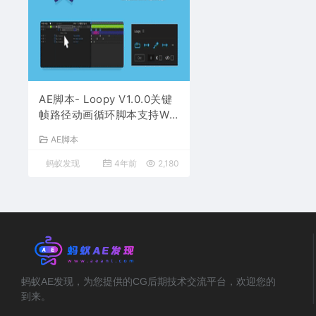
AE脚本- Loopy V1.0.0关键
帧路径动画循环脚本支持Wi
n/Mac
AE脚本
蚂蚁发现
4年前
2,180
蚂蚁AE发现，为您提供的CG后期技术交流平台，欢迎您的
到来。