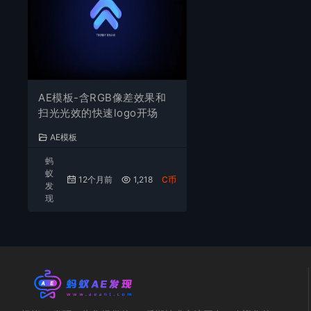
AE模板-含RGB像差效果和
扫光光效的快速logo开场
AE模板
蚂
蚁
12个月前
1,218
C币
发
现