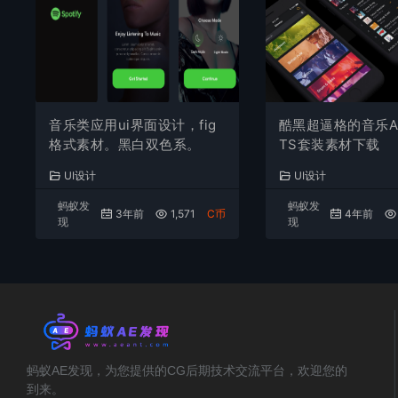
音乐类应用ui界面设计，fig
酷黑超逼格的音乐APP
格式素材。黑白双色系。
TS套装素材下载
UI设计
UI设计
蚂蚁发
蚂蚁发
3年前
1,571
C币
4年前
现
现
蚂蚁AE发现，为您提供的CG后期技术交流平台，欢迎您的
到来。