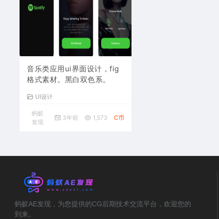
音乐类应用ui界面设计，fig
格式素材。黑白双色系。
UI设计
蚂蚁
3年前
1,573
C币
发现
蚂蚁AE发现，为您提供的CG后期技术交流平台，欢迎您的
到来。