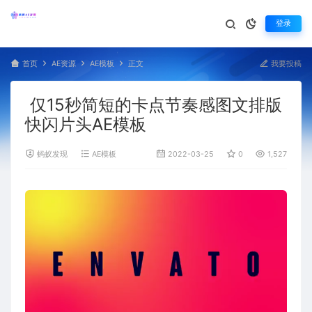
登录
首页
AE资源
AE模板
正文
我要投稿
仅15秒简短的卡点节奏感图文排版
快闪片头AE模板
蚂蚁发现
AE模板
2022-03-25
0
1,527