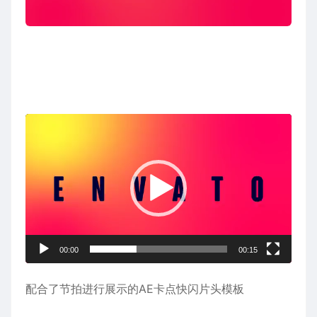
视
频
播
放
器
00:00
00:15
配合了节拍进行展示的
AE
卡点快闪片头模板