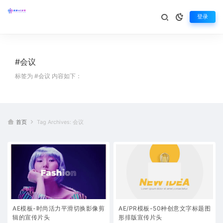
登录
#会议
标签为 #会议 内容如下：
首页
Tag Archives: 会议
AE模板-时尚活力平滑切换影像剪
AE/PR模板-50种创意文字标题图
辑的宣传片头
形排版宣传片头