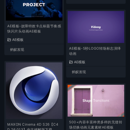
AE模板-故障特效卡点标题节奏感
快闪片头动画AE模板
AE模板
AE模板-5秒LOGO转场标志演绎
蚂蚁发现
动画￼
AE模板
蚂蚁发现
500+内容丰富种类多样的无缝转
MAXON Cinema 4D S26【C4
场切换动画元素素材AE模板
D 26.013】中文破解版下载