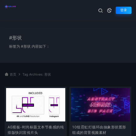
登录
#形状
标签为 #形状 内容如下：
首页
Tag Archives: 形状
10组霓虹灯循环由抽象形状图形
AE模板-时尚标题文本节奏感的纯
组成的背景视频素材
排版快闪宣传片头