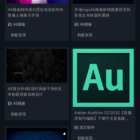
AE模板独特迷幻霓虹色彩的时尚
开场logoAE模板鲜艳图案背景和
抠像人物展示开场
彩色文本标题的重踏
AE模板
AE模板
蚂蚁发现
蚂蚁发现
AE源文件6款现代风格干净的文
本标题排版动画设计
AE模板
Adobe Audition CC2022【音频
蚂蚁发现
录制与编辑】下载中文直装破解
版
其它软件
蚂蚁发现