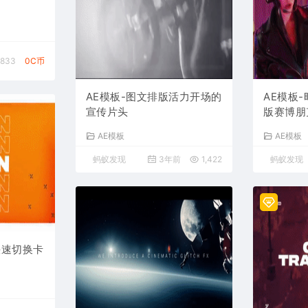
,833
0C币
AE模板-图文排版活力开场的
AE模板
宣传片头
版赛博朋
头
AE模板
AE模板
蚂蚁发现
3年前
1,422
蚂蚁发现
快速切换卡