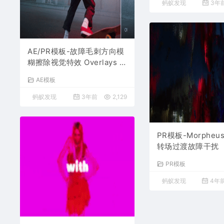
蚂蚁发现
3年
AE/PR模板-故障毛刺方向模
糊擦除视觉特效 Overlays G
litch Wipes
AE模板
蚂蚁发现
3年前
2,129
PR模板-Morphe
转场过渡故障干扰
PR模板
蚂蚁发现
4年