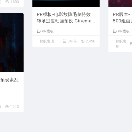
前
1,690
PR模板-电影故障毛刺特效
PR脚本- G
转场过渡动画预设 Cinemati
500组
c Glitch Transitions Pack
S色散毛
PR模板
PR模板
V2
蚂蚁发现
3年前
2,496
蚂蚁发
现
us预设紊乱
前
1,940