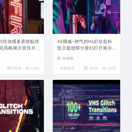
-时尚动感多屏拼贴排
AE模板-帅气的HUD全息科
克风格展示宣传片
技主题故障分屏幻灯片展示
特效
AE模板
3年前
1,090
蚂蚁发现
3年前
1,428