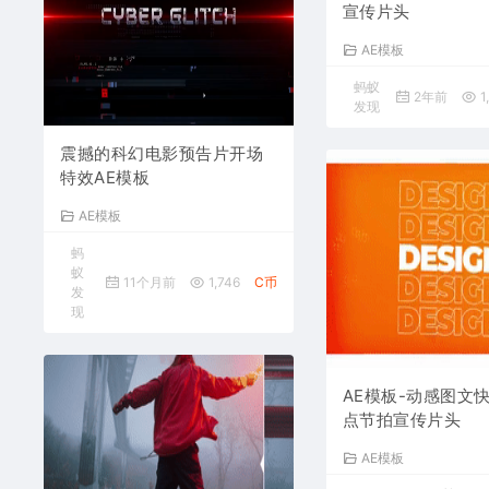
宣传片头
AE模板
蚂蚁
2年前
1
发现
震撼的科幻电影预告片开场
特效AE模板
AE模板
蚂
蚁
11个月前
1,746
C币
发
现
AE模板-动感图文
点节拍宣传片头
AE模板