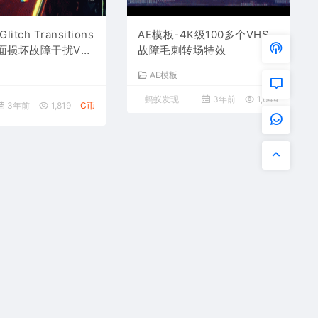
litch Transitions
AE模板-4K级100多个VHS
画面损坏故障干扰VH
故障毛刺转场特效
刺抖动转场预设
AE模板
蚂蚁发现
3年前
1,644
3年前
1,819
C币