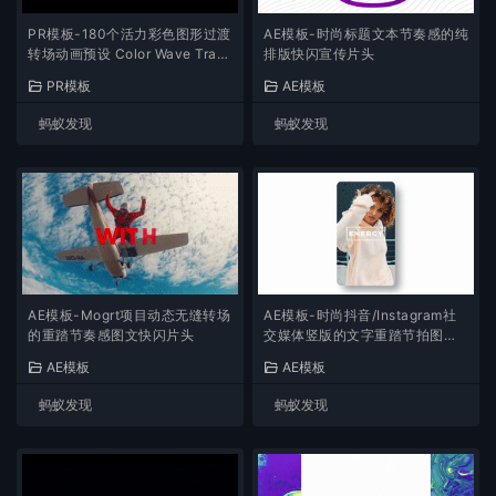
PR模板-180个活力彩色图形过渡
AE模板-时尚标题文本节奏感的纯
转场动画预设 Color Wave Trans
排版快闪宣传片头
itions
PR模板
AE模板
蚂蚁发现
蚂蚁发现
AE模板-Mogrt项目动态无缝转场
AE模板-时尚抖音/Instagram社
的重踏节奏感图文快闪片头
交媒体竖版的文字重踏节拍图文
视频
AE模板
AE模板
蚂蚁发现
蚂蚁发现