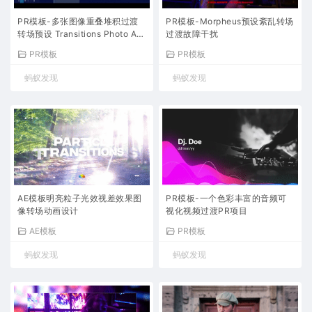
PR模板-多张图像重叠堆积过渡
PR模板-Morpheus预设紊乱转场
转场预设 Transitions Photo Ani
过渡故障干扰
mation
PR模板
PR模板
蚂蚁发现
蚂蚁发现
AE模板明亮粒子光效视差效果图
PR模板-一个色彩丰富的音频可
像转场动画设计
视化视频过渡PR项目
AE模板
PR模板
蚂蚁发现
蚂蚁发现