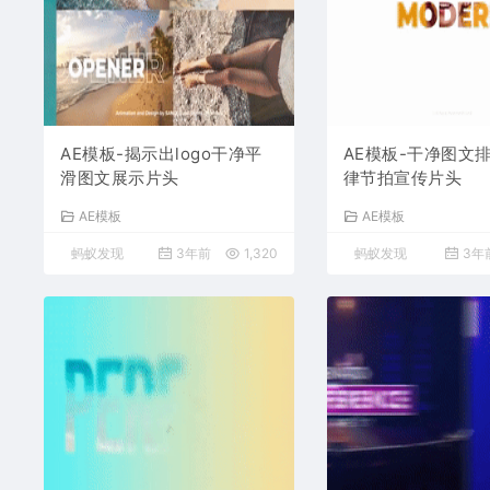
AE模板-揭示出logo干净平
AE模板-干净图文
滑图文展示片头
律节拍宣传片头
AE模板
AE模板
蚂蚁发现
3年前
1,320
蚂蚁发现
3年