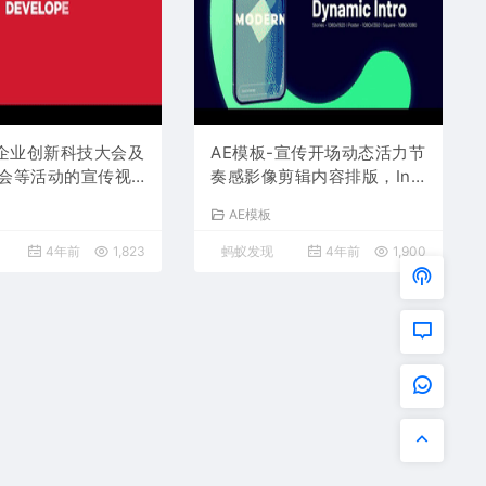
-企业创新科技大会及
AE模板-宣传开场动态活力节
会等活动的宣传视
奏感影像剪辑内容排版，Inst
agram竖版尺寸
AE模板
4年前
1,823
蚂蚁发现
4年前
1,900