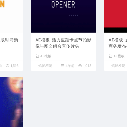
排版时尚韵
AE模板-活力重踏卡点节拍影
AE模板
像与图文组合宣传片头
商务发布
频
AE模板
AE模板
前
1,516
蚂蚁发现
4年前
1,013
蚂蚁发现