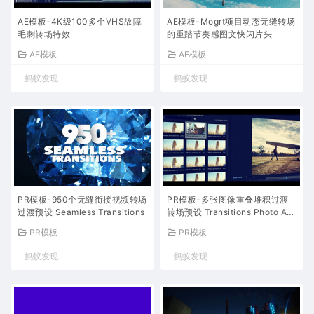
AE模板-4K级100多个VHS故障
AE模板-Mogrt项目动态无缝转场
毛刺转场特效
的重踏节奏感图文快闪片头
AE模板
AE模板
蚂蚁发现
蚂蚁发现
PR模板-950个无缝衔接视频转场
PR模板-多张图像重叠堆积过渡
过渡预设 Seamless Transitions
转场预设 Transitions Photo Ani
mation
PR模板
PR模板
蚂蚁发现
蚂蚁发现