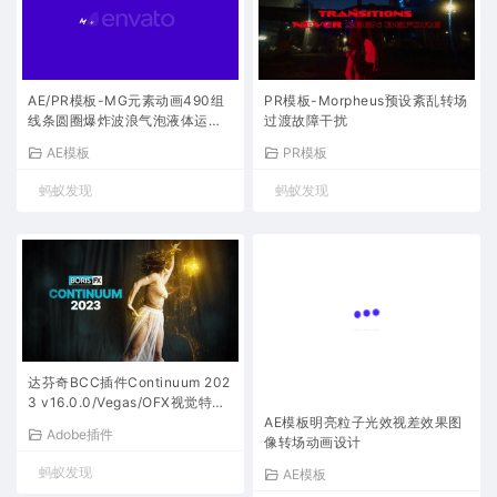
AE/PR模板-MG元素动画490组
PR模板-Morpheus预设紊乱转场
线条圆圈爆炸波浪气泡液体运动
过渡故障干扰
图形
AE模板
PR模板
蚂蚁发现
蚂蚁发现
达芬奇BCC插件Continuum 202
3 v16.0.0/Vegas/OFX视觉特效
和转场 Ae/Pr/Nuke/(Win版）
AE模板明亮粒子光效视差效果图
Adobe插件
像转场动画设计
蚂蚁发现
AE模板