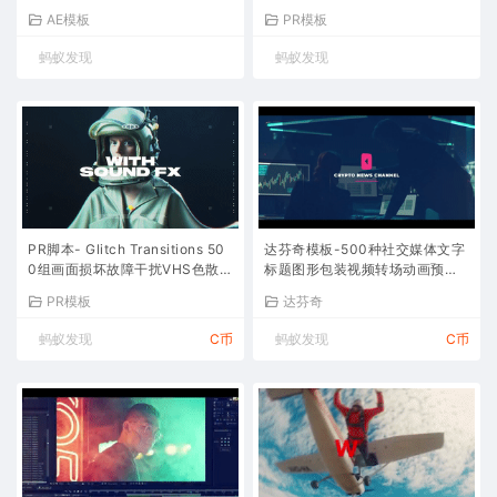
pes
Transitions Pack V2
AE模板
PR模板
蚂蚁发现
蚂蚁发现
PR脚本- Glitch Transitions 50
达芬奇模板-500种社交媒体文字
0组画面损坏故障干扰VHS色散毛
标题图形包装视频转场动画预设
刺抖动转场预设
片头
PR模板
达芬奇
蚂蚁发现
C币
蚂蚁发现
C币